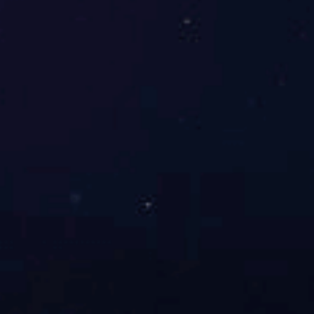
正反刀：
两次压褶：