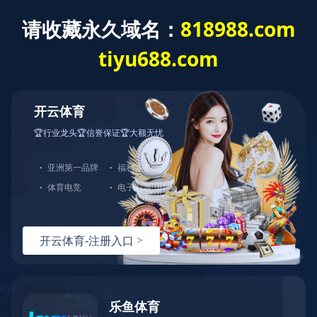
星空官方站网站登录入口
欢迎光临 星空官方站网站登录入口-星空online（中国） 官网！
星空官方站网站
关于我们
新闻动态
产品展示
联系我
登录入口