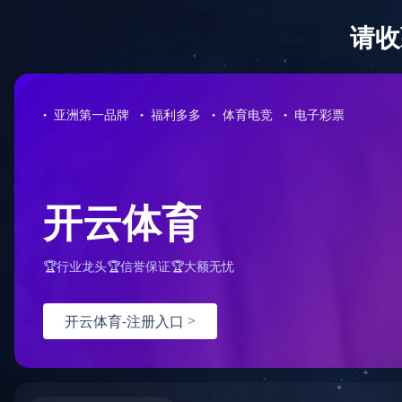
星空官方站网站登录入口
欢迎光临 星空官方站网站登录入口-星空online（中国） 官网！
星空官方站网站
关于我们
新闻动态
产品展示
登录入口