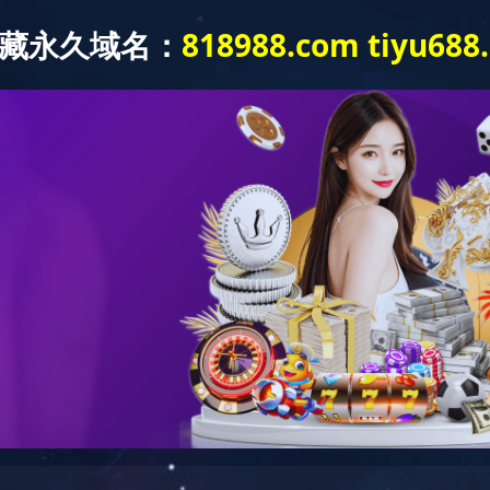
热门
景机
,
联系我们
在线留言
加工布样
样布展示