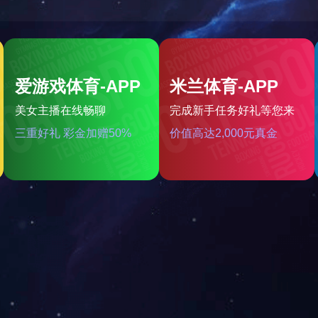
现如今的纺织行业中有着非常重要的作用。在压褶机中刀片是非常重要
怎么做吗?接下来小编要为大家介绍的就是一些有关压褶机刀片效率的提高
间对打褶元件的性能有很大的影响，额外的刀片压力会使刀片间的介质
没有软接触特征，而电子压褶机具有软接触特征，它允许将电子将压褶机
上因伤网眼花纹。压褶机的存储器中含有打褶程序，在需要打褶时可以随
方法，那么大家在阅读文章之后是不是都已经了解到了一些相关内容了
刀片效率提高的所有方法了，如果您还想通过我们压褶机厂商了解更多压
上一篇：